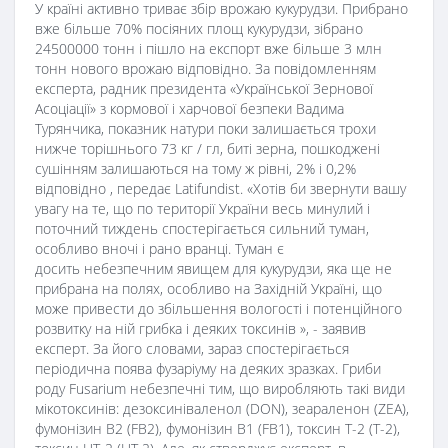
У країні активно триває збір врожаю кукурудзи. Прибрано
вже більше 70% посіяних площ кукурудзи, зібрано
24500000 тонн і пішло на експорт вже більше 3 млн
тонн нового врожаю відповідно. За повідомленням
експерта, радник президента «Української Зернової
Асоціації» з кормової і харчової безпеки Вадима
Турянчика, показник натури поки залишається трохи
нижче торішнього 73 кг / гл, биті зерна, пошкоджені
сушінням залишаються на тому ж рівні, 2% і 0,2%
відповідно , передає Latifundist. «Хотів би звернути вашу
увагу на те, що по території України весь минулий і
поточний тиждень спостерігається сильний туман,
особливо вночі і рано вранці. Туман є
досить небезпечним явищем для кукурудзи, яка ще не
прибрана на полях, особливо на Західній Україні, що
може привести до збільшення вологості і потенційного
розвитку на ній грибка і деяких токсинів », - заявив
експерт. За його словами, зараз спостерігається
періодична поява фузаріуму на деяких зразках. Гриби
роду Fusarium небезпечні тим, що виробляють такі види
мікотоксинів: дезоксиніваленол (DON), зеараленон (ZEA),
фумонізин B2 (FB2), фумонізин B1 (FB1), токсин T-2 (T-2),