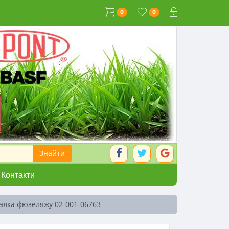
0
0
Контакти
алка фюзеляжу 02-001-06763