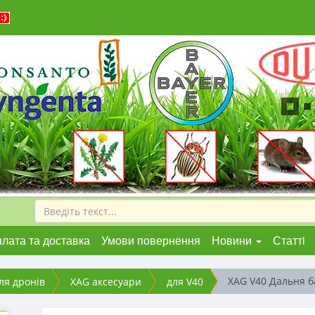
лата та доставка
Умови повернення
Новини
Статтi
XAG V40 Дальня б
ля дронів
XAG аксесуари
для V40