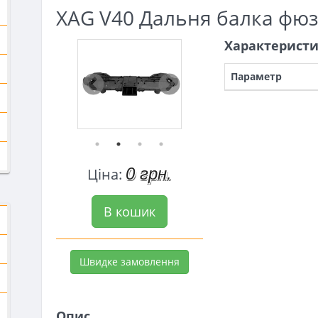
XAG V40 Дальня балка фюз
Характерист
Параметр
0 грн.
Ціна:
В кошик
Швидке замовлення
Опис