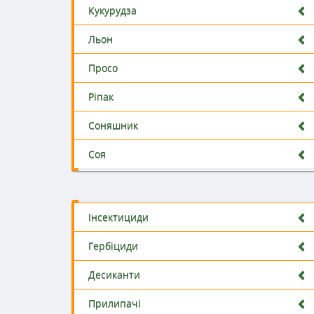
Кукурудза
Льон
Просо
Ріпак
Соняшник
Соя
Інсектициди
Гербіциди
Десиканти
Прилипачі