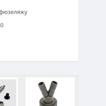
 фюзеляжу
40