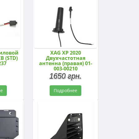
Силовой
XAG XP 2020
B (STD)
Двухчастотная
237
антенна (правая) 01-
003-00210
1650 грн.
ее
Подробнее