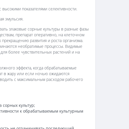
с высокими показателями селективности.
ая эмульсия.
вать злаковые сорные культуры в разные фазы
ествам, препарат оперативно, на клеточном
к прекращению развития и роста организма.
начинаются необратимые процессы. Видимые
и для более чувствительных растений и на
олжного эффекта, когда обрабатываемые
ат в жару или если ночью ожидаются
оводить с максимальным расходом рабочего
 сорных культур;
ктивности к обрабатываемым культурным
ность не ограничивать последующий