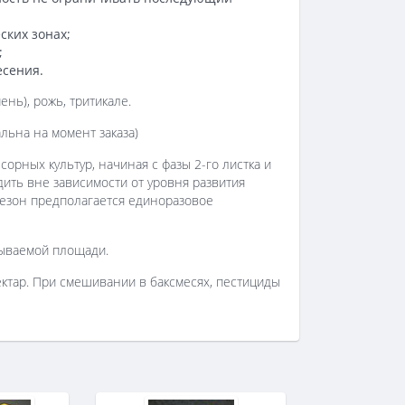
ких зонах;
;
есения.
нь), рожь, тритикале.
льна на момент заказа)
орных культур, начиная с фазы 2-го листка и
дить вне зависимости от уровня развития
 сезон предполагается единоразовое
атываемой площади.
ектар. При смешивании в баксмесях, пестициды