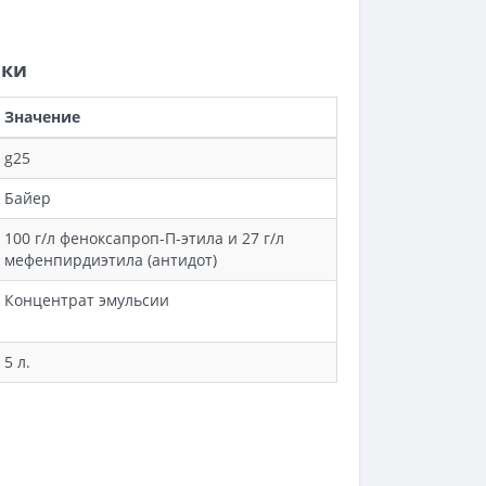
ики
Значение
g25
Байер
100 г/л феноксапроп-П-этила и 27 г/л
мефенпирдиэтила (антидот)
Концентрат эмульсии
5 л.