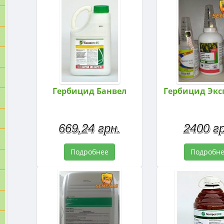
Гербицид Банвел
Гербицид Эксп
669,24 грн.
2400 гр
Подробнее
Подробн