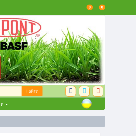
0
0
ти