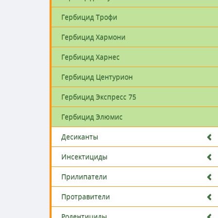
Гербицид Трофи
Гербицид Хармони
Гербицид Харнес
Гербицид Центурион
Гербицид Экспресс 75
Гербицид Элюмис
Десиканты
Инсектициды
Прилипатели
Протравители
Родентициды