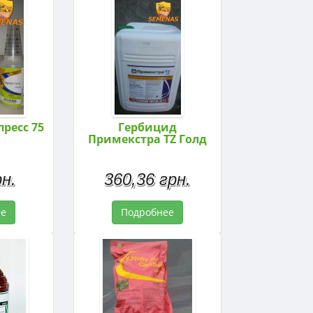
ресс 75
Гербицид
Примекстра TZ Голд
н.
360,36 грн.
ее
Подробнее