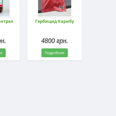
онтрел
Гербицид Карибу
н.
4800 грн.
ее
Подробнее