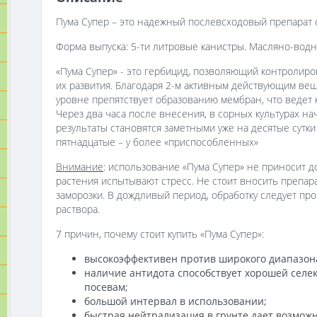
Пума Супер – это надежный послевсходовый препарат 
Форма выпуска: 5-ти литровые канистры. Масляно-водн
«Пума Супер» - это гербицид, позволяющий контролиро
их развития. Благодаря 2-м активным действующим вещ
уровне препятствует образованию мембран, что ведет 
Через два часа после внесения, в сорных культурах 
результаты становятся заметными уже на десятые сутк
пятнадцатые – у более «приспособленных»
Внимание
: использование «Пума Супер» не приносит д
растения испытывают стресс. Не стоит вносить препар
заморозки. В дождливый период, обработку следует пр
раствора.
7 причин, почему стоит купить «Пума Супер»:
высокоэффективен против широкого диапазона
наличие антидота способствует хорошей селе
посевам;
большой интервал в использовании;
быстрая нейтрализация в грунте дает возмож