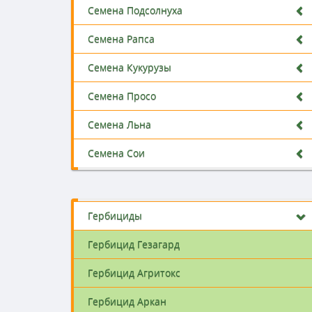
Семена Подсолнуха
Семена Рапса
Семена Кукурузы
Семена Просо
Семена Льна
Семена Сои
Гербициды
Гербицид Гезагард
Гербицид Агритокс
Гербицид Аркан