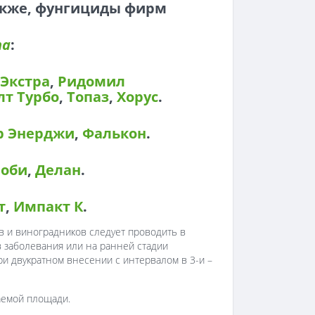
акже, фунгициды фирм
та
:
Экстра
,
Ридомил
лт Турбо
,
Топаз
,
Хорус
.
р Энерджи
,
Фалькон
.
роби
,
Делан
.
т
,
Импакт К
.
в и виноградников следует проводить в
 заболевания или на ранней стадии
и двукратном внесении с интервалом в 3-и –
ваемой площади.