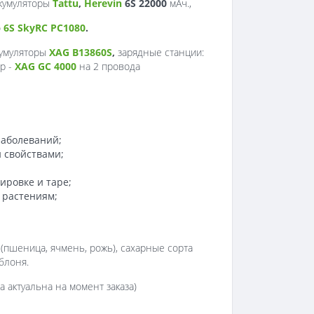
кумуляторы
Tattu
,
Herevin
6S 22000
мАч.,
о
6S SkyRC PC1080
.
кумуляторы
XAG B13860S
,
зарядные станции:
р -
XAG GC 4000
на 2 провода
заболеваний;
 свойствами;
ировке и таре;
 растениям;
 (пшеница, ячмень, рожь), сахарные сорта
яблоня.
 актуальна на момент заказа)