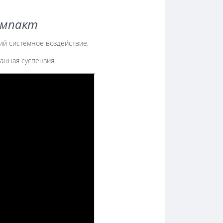
Импакт
ий системное воздействие.
анная суспензия.