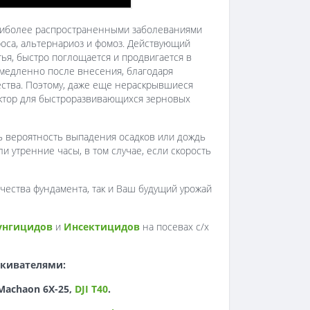
 наиболее распространенными заболеваниями
 роса, альтернариоз и фомоз. Действующий
тья, быстро поглощается и продвигается в
емедленно после внесения, благодаря
ства. Поэтому, даже еще нераскрывшиеся
актор для быстроразвивающихся зерновых
сть вероятность выпадения осадков или дождь
 утренние часы, в том случае, если скорость
ачества фундамента, так и Ваш будущий урожай
унгицидов
и
Инсектицидов
на посевах с/х
кивателями:
 Machaon 6X-25,
DJI T40
.