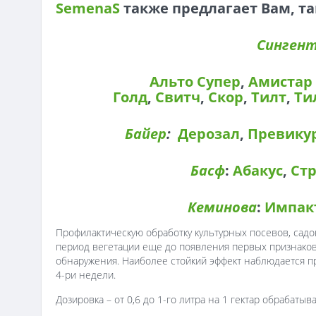
SemenaS
также предлагает Вам, т
Синген
Альто Супер
,
Амистар 
Голд
,
Свитч
,
Скор
,
Тилт
,
Ти
Байер
:
Дерозал
,
Превику
Басф
:
Абакус
,
Ст
Кеминова
:
Импак
Профилактическую обработку культурных посевов, садо
период вегетации еще до появления первых признаков
обнаружения. Наиболее стойкий эффект наблюдается пр
4-ри недели.
Дозировка – от 0,6 до 1-го литра на 1 гектар обрабаты