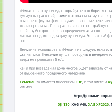
«Импакт» - это фунгицид, который успешно борется с
культурных растений, такими как: ржавчина, мучнистая
компонент флутриафол, попадает в растение через лис
тканях организма. Препарат начинает свою «работу» н
свойству быстрого перераспределения активного веще
листья попадают под защиту фунгицида. Это важный ф
посевов.
Внимание
: использовать «Импакт» не следует, если е
уже начался. Внесение лучше проводить в вечерние или
ветра не превышает 5 м/с.
Как и при возведении дома многое будет зависеть от к
от выбранного посадочного материала.
СеменаС
занимается внесением
СЗР
,
в том числе и
Ф
культур.
АгроДронами опрыс
DJI T30
, XAG V40,
XAG XP2020
,