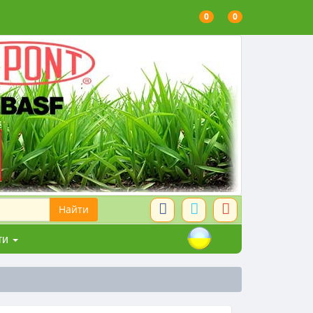
0
0
ти