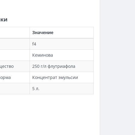
ики
Значение
f4
Кеминова
щество
250 г/л флутриафола
форма
Концентрат эмульсии
5 л.