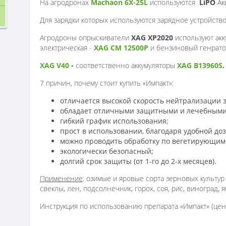
На агродронах
Machaon 6X-25L
используются
LiPO
Ак
Для зарядки которых используются зарядное устройств
Агродроны опрыскиватели
XAG XP2020
используют ак
электрическая -
XAG CM 12500P
и бензиновый генрато
XAG V40
-
соответственно аккумуляторы
XAG B13960S
.
7 причин, почему стоит купить «Импакт»:
отличается высокой скорость нейтрализации 
обладает отличными защитными и лечебными
гибкий график использования;
прост в использовании, благодаря удобной доз
можно проводить обработку по вегетирующим
экологически безопасный;
долгий срок защиты (от 1-го до 2-х месяцев).
Применение
: озимые и яровые сорта зерновых культур
свеклы, лен, подсолнечник, горох, соя, рис, виноград, 
Инструкция по использованию препарата «Импакт» (цена