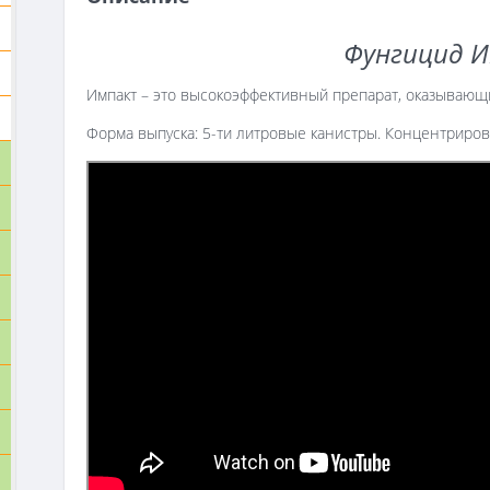
Фунгицид 
Импакт – это высокоэффективный препарат, оказывающ
Форма выпуска: 5-ти литровые канистры. Концентриров