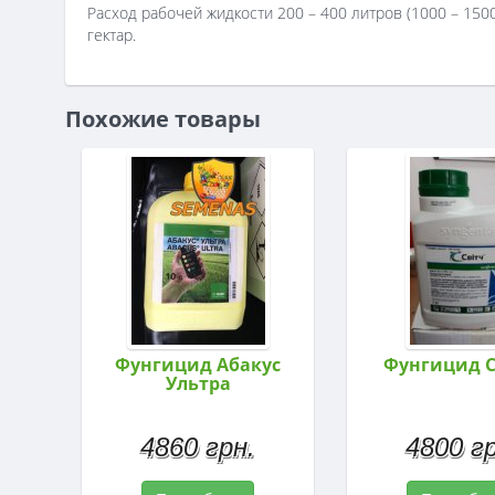
Расход рабочей жидкости 200 – 400 литров (1000 – 150
гектар.
Похожие товары
Фунгицид Абакус
Фунгицид 
Ультра
4860 грн.
4800 гр