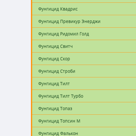
Фунгицид Квадрис
Фунгицид Превикур Энерджи
Фунгицид Ридомил Голд
Фунгицид Свитч
Фунгицид Скор
Фунгицид Строби
Фунгицид Тилт
Фунгицид Тилт Турбо
Фунгицид Топаз
Фунгицид Топсин М
Фунгицид Фалькон