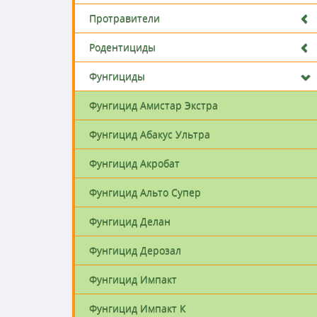
Протравители
Родентициды
Фунгициды
Фунгицид Амистар Экстра
Фунгицид Абакус Ультра
Фунгицид Акробат
Фунгицид Альто Супер
Фунгицид Делан
Фунгицид Дерозал
Фунгицид Импакт
Фунгицид Импакт К