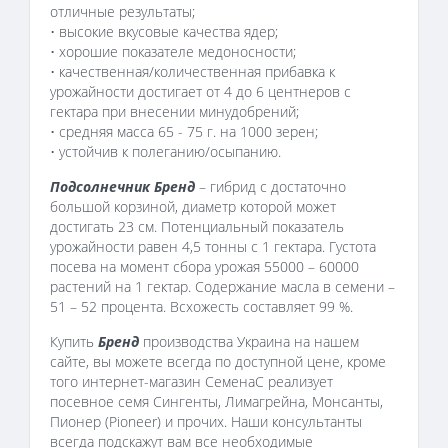
отличные результаты;
• высокие вкусовые качества ядер;
• хорошие показателе медоносности;
• качественная/количественная прибавка к
урожайности достигает от 4 до 6 центнеров с
гектара при внесении минудобрений;
• средняя масса 65 - 75 г. на 1000 зерен;
• устойчив к полеганию/осыпанию.
Подсолнечник Бренд
– гибрид с достаточно
большой корзиной, диаметр которой может
достигать 23 см. Потенциальный показатель
урожайности равен 4,5 тонны с 1 гектара. Густота
посева на момент сбора урожая 55000 – 60000
растений на 1 гектар. Содержание масла в семени –
51 – 52 процента. Всхожесть составляет 99 %.
Купить
Бренд
производства Украина на нашем
сайте, вы можете всегда по доступной цене, кроме
того интернет-магазин СеменаС реализует
посевное семя Сингенты, Лимагрейна, Монсанты,
Пионер (Pioneer) и прочих. Наши консультанты
всегда подскажут вам все необходимые