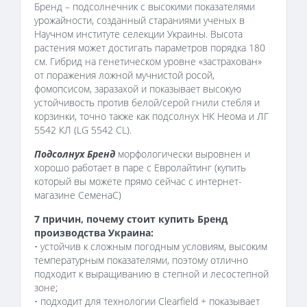
Бренд – подсолнечник с высокими показателями
урожайности, созданный стараниями ученых в
Научном институте селекции Украины. Высота
растения может достигать параметров порядка 180
см. Гибрид на генетическом уровне «застрахован»
от поражения ложной мучнистой росой,
фомопсисом, заразахой и показывает высокую
устойчивость против белой/серой гнили стебля и
корзинки, точно также как подсолнух НК Неома и ЛГ
5542 КЛ (LG 5542 CL).
Подсолнух Бренд
морфологически выровнен и
хорошо работает в паре с Евролайтинг (купить
который вы можете прямо сейчас с интернет-
магазине СеменаС)
7 причин, почему стоит купить Бренд
производства Украина:
• устойчив к сложным погодным условиям, высоким
температурным показателями, поэтому отлично
подходит к выращиванию в степной и лесостепной
зоне;
• подходит для технологии Clearfield + показывает