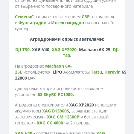
от качества фундамента, так и Ваш будущий урожай
от выбранного посадочного материала.
СеменаС
занимается внесением
СЗР
,
в том числе
и
Фунгицидов
и
Инсектицидов
на посевах с/х
культур.
АгроДронами опрыскивателями:
DJI T30
, XAG V40,
XAG XP2020
, Machaon 6X-25,
DJI
T40
.
На агродронах
Machaon 6X-
25L
используются
LiPO
Аккумуляторы
Tattu
,
Herevin
6S
22000
мАч.,
Для зарядки которых используются зарядное
устройство
6S SkyRC PC1080
.
Агродроны опрыскиватели
XAG XP2020
используют
аккумуляторы
XAG B13860S
,
зарядные станции:
электрическая -
XAG CM 12500P
и бензиновый
генратор -
XAG GC 4000
на 2 провода
XAG V40
-
соответственно аккумуляторы
XAG