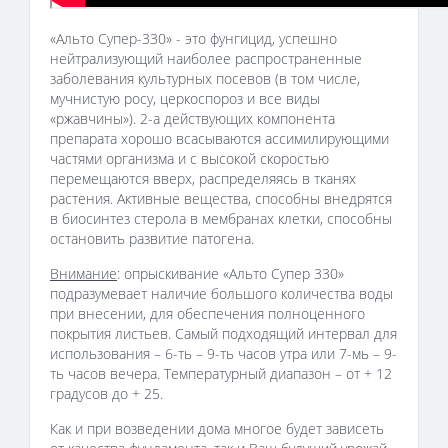
«Альто Супер-330» - это фунгицид, успешно
нейтрализующий наиболее распространенные
заболевания культурных посевов (в том числе,
мучнистую росу, церкоспороз и все виды
«ржавчины»). 2-а действующих компонента
препарата хорошо всасываются ассимилирующими
частями организма и с высокой скоростью
перемещаются вверх, распределяясь в тканях
растения. Активные вещества, способны внедрятся
в биосинтез стерола в мембранах клетки, способны
остановить развитие патогена.
Внимание
: опрыскивание «Альто Супер 330»
подразумевает наличие большого количества воды
при внесении, для обеспечения полноценного
покрытия листьев. Самый подходящий интервал для
использования – 6-ть – 9-ть часов утра или 7-мь – 9-
ть часов вечера. Температурный диапазон – от + 12
градусов до + 25.
Как и при возведении дома многое будет зависеть