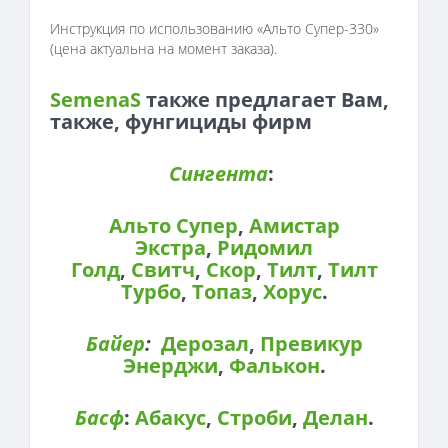
Инструкция по использованию «Альто Супер-330»
(цена актуальна на момент заказа).
SemenaS
также предлагает Вам,
также, фунгициды фирм
Сингента
:
Альто Супер
,
Амистар
Экстра
,
Ридомил
Голд
,
Свитч
,
Скор
,
Тилт
,
Тилт
Турбо
,
Топаз
,
Хорус
.
Байер
:
Дерозал
,
Превикур
Энерджи
,
Фалькон
.
Басф
:
Абакус
,
Строби
,
Делан
.