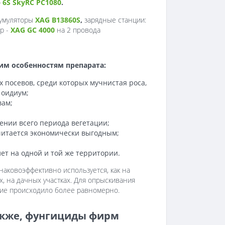
о
6S SkyRC PC1080
.
кумуляторы
XAG B13860S
,
зарядные станции:
р -
XAG GC 4000
на 2 провода
им особенностям препарата:
 посевов, среди которых мучнистая роса,
 оидиум;
вам;
ении всего периода вегетации;
читается экономически выгодным;
ет на одной и той же территории.
наковоэффективно используется, как на
х, на дачных участках. Для опрыскивания
ние происходило более равномерно.
акже, фунгициды фирм