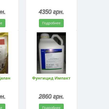
н.
4350 грн.
ее
Подробнее
Делан
Фунгицид Импакт
н.
2860 грн.
ее
Подробнее