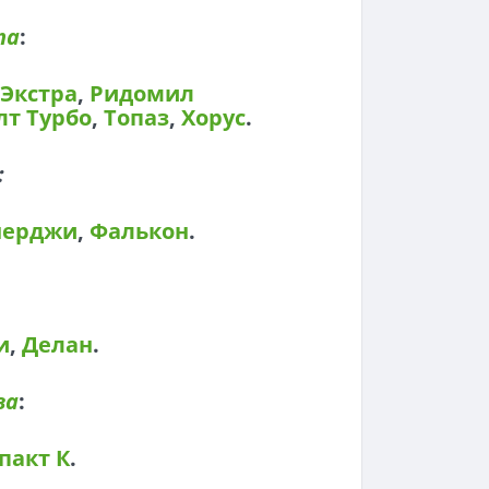
та
:
Экстра
,
Ридомил
лт Турбо
,
Топаз
,
Хорус
.
:
нерджи
,
Фалькон
.
и
,
Делан
.
ва
:
пакт К
.