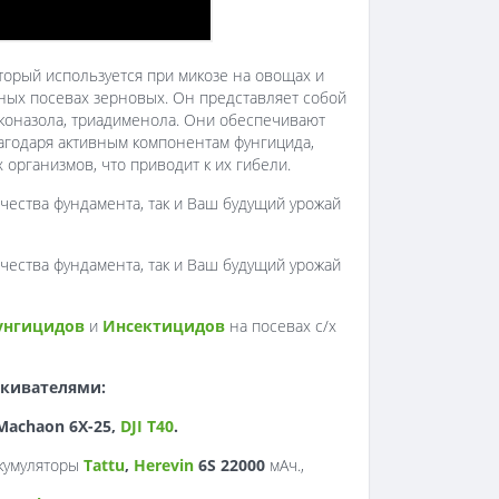
торый используется при микозе на овощах и
рных посевах зерновых. Он представляет собой
уконазола, триадименола. Они обеспечивают
агодаря активным компонентам фунгицида,
организмов, что приводит к их гибели.
ачества фундамента, так и Ваш будущий урожай
ачества фундамента, так и Ваш будущий урожай
унгицидов
и
Инсектицидов
на посевах с/х
кивателями:
 Machaon 6X-25,
DJI T40
.
кумуляторы
Tattu
,
Herevin
6S 22000
мАч.,