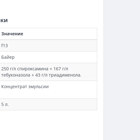
ики
Значение
f13
Байер
250 г/л спироксамина + 167 г/л
тебуконазола + 43 г/л триадименола.
Концентрат эмульсии
5 л.