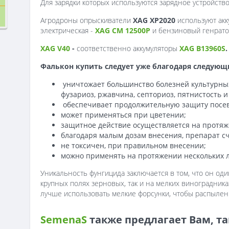
Для зарядки которых используются зарядное устройств
Агродроны опрыскиватели
XAG XP2020
используют ак
электрическая -
XAG CM 12500P
и бензиновый генрато
XAG V40
-
соответственно аккумуляторы
XAG B13960S
.
Фалькон купить следует уже благодаря следующ
уничтожает большинство болезней культурных
фузариоз, ржавчина, септориоз, пятнистость и
обеспечивает продолжительную защиту посе
может применяться при цветении;
защитное действие осуществляется на протяж
благодаря малым дозам внесения, препарат с
не токсичен, при правильном внесении;
можно применять на протяжении нескольких л
Уникальность фунгицида заключается в том, что он оди
крупных полях зерновых, так и на мелких виноградника
лучше использовать мелкие форсунки, чтобы распыле
SemenaS
также предлагает Вам, т