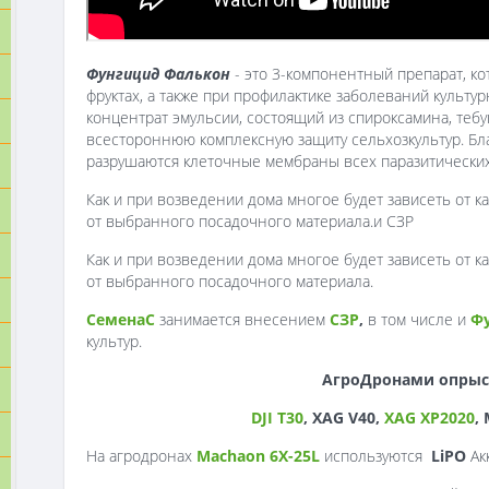
Фунгицид Фалькон
- это 3-компонентный препарат, ко
фруктах, а также при профилактике заболеваний культу
концентрат эмульсии, состоящий из спироксамина, теб
всестороннюю комплексную защиту сельхозкультур. Бл
разрушаются клеточные мембраны всех паразитических 
Как и при возведении дома многое будет зависеть от к
от выбранного посадочного материала.и СЗР
Как и при возведении дома многое будет зависеть от к
от выбранного посадочного материала.
СеменаС
занимается внесением
СЗР
,
в том числе и
Ф
культур.
АгроДронами опрыс
DJI T30
, XAG V40,
XAG XP2020
,
На агродронах
Machaon 6X-25L
используются
LiPO
Ак