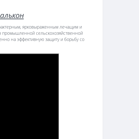
алькон
арактерным, ярковыраженным лечащим и
к в промышленной сельскохозяйственной
ленно на эффективную защиту и борьбу со