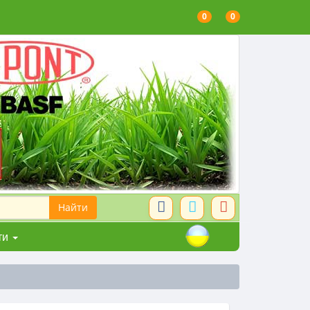
0
0
ти