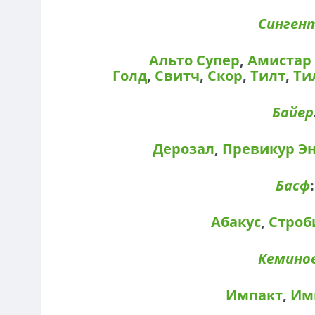
Синген
Альто Супер
,
Амистар 
Голд
,
Свитч
,
Скор
,
Тилт
,
Ти
Байер
Дерозал
,
Превикур Э
Басф
:
Абакус
,
Строб
Кемино
Импакт
,
Им