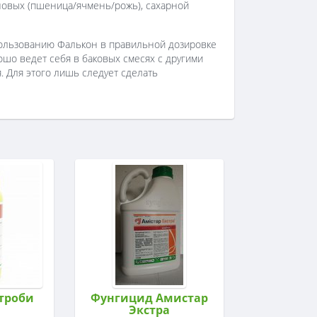
новых (пшеница/ячмень/рожь), сахарной
пользованию Фалькон в правильной дозировке
ошо ведет себя в баковых смесях с другими
. Для этого лишь следует сделать
троби
Фунгицид Амистар
Экстра