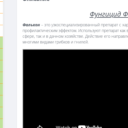
Фунгицид Ф
Фалькон
– это узкоспециализированный препарат с х
профилактическим эффектом. Используют препарат ка
сфере, так и в дачном хозяйстве. Действие его направ
многими видами грибков и гнилей.