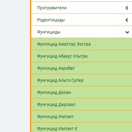
Протравители
Родентициды
Фунгициды
Фунгицид Амистар Экстра
Фунгицид Абакус Ультра
Фунгицид Акробат
Фунгицид Альто Супер
Фунгицид Делан
Фунгицид Дерозал
Фунгицид Импакт
Фунгицид Импакт К