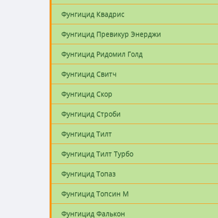
Фунгицид Квадрис
Фунгицид Превикур Энерджи
Фунгицид Ридомил Голд
Фунгицид Свитч
Фунгицид Скор
Фунгицид Строби
Фунгицид Тилт
Фунгицид Тилт Турбо
Фунгицид Топаз
Фунгицид Топсин М
Фунгицид Фалькон