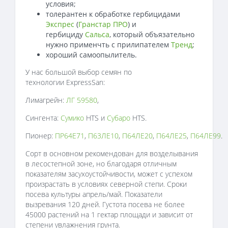
условия;
толерантен к обработке гербицидами
Экспрес
(
Гранстар ПРО
) и
гербициду
Сальса
, который объязательно
нужно применчть с прилипателем
Тренд
;
хороший самоопылитель.
У нас большой выбор семян по
технологии ExpressSan:
Лимагрейн:
ЛГ 59580
,
Сингента:
Сумико
HTS и
Субаро
HTS.
Пионер:
ПР64Е71
,
П63ЛЕ10
,
П64ЛЕ20
,
П64ЛЕ25
,
П64ЛЕ99
.
Сорт в основном рекомендован для возделывания
в лесостепной зоне, но благодаря отличным
показателям засухоустойчивости, может с успехом
произрастать в условиях северной степи. Сроки
посева культуры апрель/май. Показатели
вызревания 120 дней. Густота посева не более
45000 растений на 1 гектар площади и зависит от
степени увлажнения грунта.