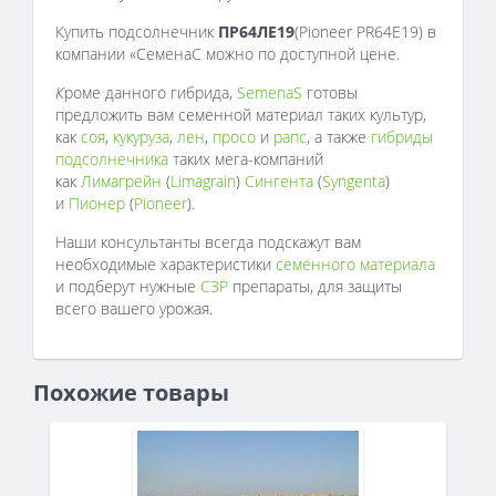
Купить подсолнечник
ПР64ЛЕ19
(Pioneer PR64E19) в
компании «СеменаС можно по доступной цене.
К
роме данного гибрида,
SemenaS
готовы
предложить вам семенной материал таких культур,
как
соя
,
кукуруза
,
лен
,
просо
и
рапс
, а также
гибриды
подсолнечника
таких мега-компаний
как
Лимагрейн
(
Limagrain
)
Сингента
(
Syngenta
)
и
Пионер
(
Pioneer
).
Наши консультанты всегда подскажут вам
необходимые характеристики
семенного материала
и подберут нужные
СЗР
препараты, для защиты
всего вашего урожая.
Похожие товары