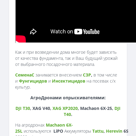
Как и при возведении дома многое будет зависеть
от качества фундамента, так и Ваш будущий урожай
от выбранного посадочного материала.
СеменаС
занимается внесением
СЗР
,
в том числе
и
Фунгицидов
и
Инсектицидов
на посевах с/х
культур.
АгроДронами опрыскивателями:
DJI T30
, XAG V40,
XAG XP2020
, Machaon 6X-25,
DJI
T40
.
На агродронах
Machaon 6X-
25L
используются
LiPO
Аккумуляторы
Tattu
,
Herevin
6S