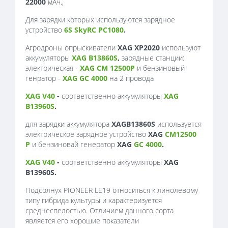
22000
мАч.,
Для зарядки которых используются зарядное
устройство
6S SkyRC PC1080
.
Агродроны опрыскиватели
XAG XP2020
используют
аккумуляторы
XAG B13860S
,
зарядные станции:
электрическая -
XAG CM 12500P
и бензиновый
генратор -
XAG GC 4000
на 2 провода
XAG V40
-
соответственно аккумуляторы
XAG
B13960S
.
для зарядки аккумулятора
XAGB13860S
используется
электрическое зарядное устройство
XAG
CM12500
P
и бензиновай генератор
XAG
GC 4000
.
XAG V40
-
соответственно аккумуляторы
XAG
B13960S.
Подсолнух PIONEER LE19 относиться к линолевому
типу гибрида культуры и характеризуется
среднеспелостью. Отличием данного сорта
является его хорошие показатели