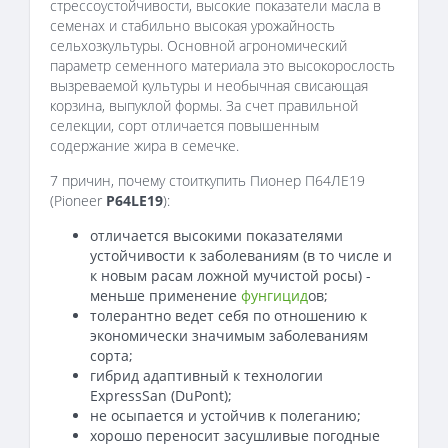
стрессоустойчивости, высокие показатели масла в
семенах и стабильно высокая урожайность
сельхозкультуры. Основной агрономический
параметр семенного материала это высокорослость
вызреваемой культуры и необычная свисающая
корзина, выпуклой формы. За счет правильной
селекции, сорт отличается повышенным
содержание жира в семечке.
7 причин, почему стоиткупить Пионер П64ЛЕ19
(Pioneer
P64LE19
):
отличается высокими показателями
устойчивости к заболеваниям (в то числе и
к новым расам ложной мучистой росы) -
меньше применение
фунгицид
ов;
толерантно ведет себя по отношению к
экономически значимым заболеваниям
сорта;
гибрид адаптивный к технологии
ExpressSan (DuPont);
не осыпается и устойчив к полеганию;
хорошо переносит засушливые погодные