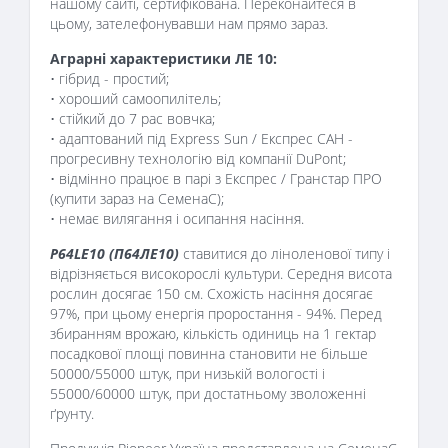
нашому сайті, сертифікована. Переконайтеся в
цьому, зателефонувавши нам прямо зараз.
Аграрні характеристики ЛЕ 10:
• гібрид - простий;
• хороший самоопилітель;
• стійкий до 7 рас вовчка;
• адаптований під Express Sun / Експрес САН -
прогресивну технологію від компанії DuPont;
• відмінно працює в парі з Експрес / Гранстар ПРО
(купити зараз на СеменаС);
• немає вилягання і осипання насіння.
P64LE10 (П64ЛЕ10)
ставитися до ліноленової типу і
відрізняється високорослі культури. Середня висота
рослин досягає 150 см. Схожість насіння досягає
97%, при цьому енергія проростання - 94%. Перед
збиранням врожаю, кількість одиниць на 1 гектар
посадкової площі повинна становити не більше
50000/55000 штук, при низькій вологості і
55000/60000 штук, при достатньому зволоженні
ґрунту.