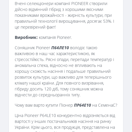
Вчені-селекціонери компанії PIONEER створили
дійсно відмінний гібрид з хорошими якісними
показниками врожайності - жирність культури, при
правильній технології вирощування, досягає 53%. І
це перевірений факт!
Виробник:
компанія Pioneer.
Соняшник Pioneer
П64ЛЕ10
володіє такою
важливою в наш час характеристикою, як
стресостійкість. Рясні опади, перепади температур і
аномальна спека, відносно не впливають на
хорошу схожість насіння і подальше правильний
розвиток культури, що важливо для теперішнього
клімату нашої країни. Для повного визрівання,
гібриду досить 120 діб, тому соняшник можна
віднести до середньоранніх типу.
Чому вам варто купити Піонер
ПР64Е10
на СеменаС?
Ціна Pioneer P64LE10 конкурентно відрізняється від
вартості у інших постачальників насіння на ринку
України. Крім цього, вся продукція, представлена ​​на