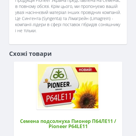
Продукція Pioneer Україна представлена ​​на СеменаС
в повному обсязі. Крім цього, ми пропонуємо вашій
увазі насіннєвий матеріал інших провідних компаній.
Це Сингента (Syngenta) та Лімагрейн (Limagrein) -
компанії-лідери в сфері поставок гібридів соняшнику
і не тільки.
Схожі товари
Семена подсолнуха Пионер П64ЛЕ11 /
Pioneer P64LE11