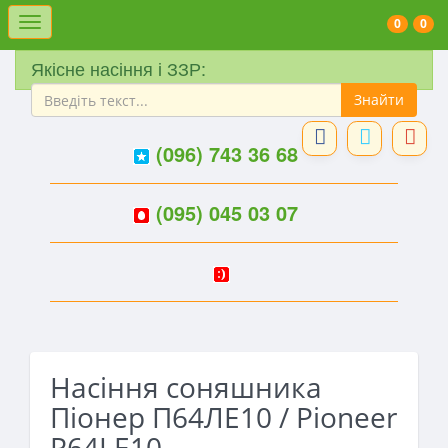
Меню
0
0
Якісне насіння і ЗЗР:
(096) 743 36 68
(095) 045 03 07
Насіння соняшника
Піонер П64ЛЕ10 / Pioneer
P64LE10