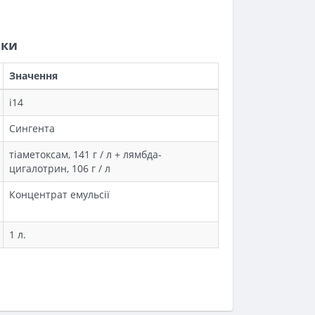
ики
Значення
i14
Сингента
тіаметоксам, 141 г / л + лямбда-
цигалотрин, 106 г / л
Концентрат емульсії
1 л.