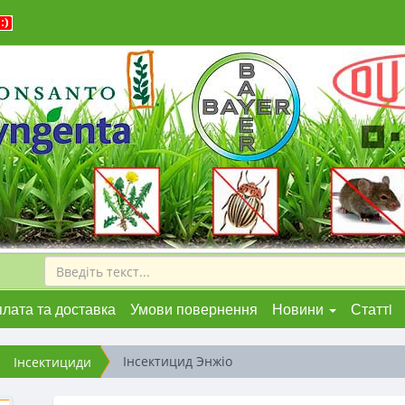
лата та доставка
Умови повернення
Новини
Статтi
Інсектицид Энжіо
Інсектициди