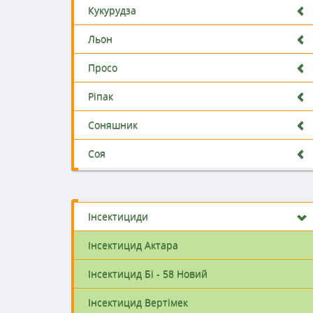
Кукурудза
Льон
Просо
Ріпак
Соняшник
Соя
Інсектициди
Інсектицид Актара
Інсектицид Бі - 58 Новий
Інсектицид Вертімек