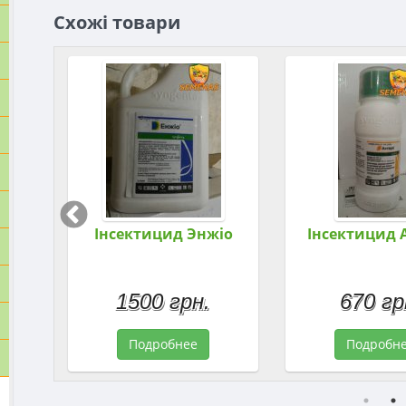
Схожі товари
дор
Інсектицид Энжіо
Інсектицид 
1500 грн.
670 гр
Подробнее
Подробн