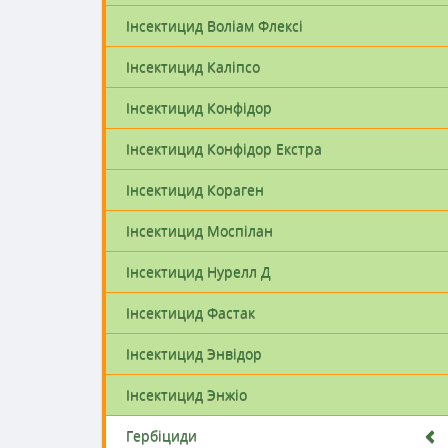
Інсектицид Воліам Флексі
Інсектицид Каліпсо
Інсектицид Конфідор
Інсектицид Конфідор Екстра
Інсектицид Кораген
Інсектицид Моспілан
Інсектицид Конфідор
Інсектицид Энві
Інсектицид Нурелл Д
Екстра
Інсектицид Фастак
1300 грн.
2000 грн.
Інсектицид Энвідор
Подробнее
Подробнее
Інсектицид Энжіо
Гербіциди