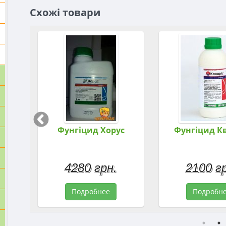
Схожі товари
ат.
Фунгіцид Хорус
Фунгіцид К
.
4280 грн.
2100 г
Подробнее
Подробн