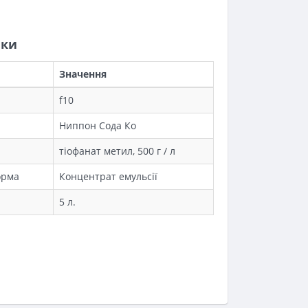
ики
Значення
f10
Ниппон Сода Ко
тіофанат метил, 500 г / л
орма
Концентрат емульсії
5 л.