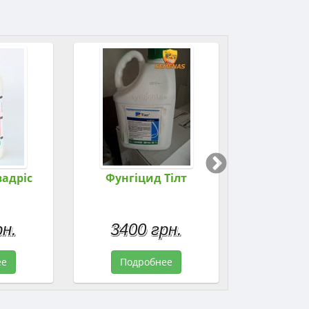
вадріс
Фунгіцид Тілт
Фунгіци
рн.
3400 грн.
1200
ее
Подробнее
Подр