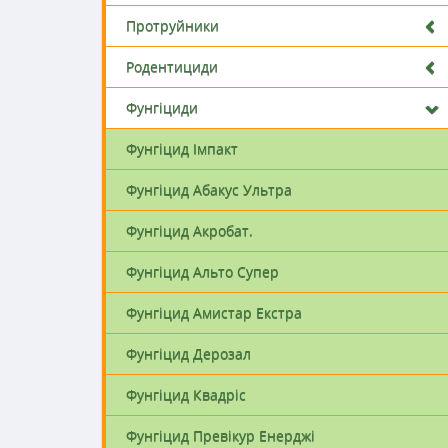
Протруйники
Родентициди
Фунгіциди
Фунгіцид Імпакт
Фунгіцид Абакус Ультра
Фунгіцид Акробат.
Фунгіццид Топсін М
Фунгіцид Акроб
Фунгіцид Альто Супер
Фунгіцид Амистар Екстра
3000 грн.
451,88 грн
Фунгіцид Дерозал
Подробнее
Подробнее
Фунгіцид Квадріс
Фунгіцид Превікур Енерджі