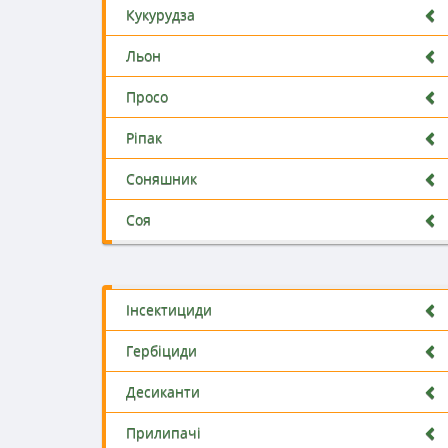
Кукурудза
Льон
Просо
Ріпак
Соняшник
Соя
Інсектициди
Гербіциди
Десиканти
Прилипачі