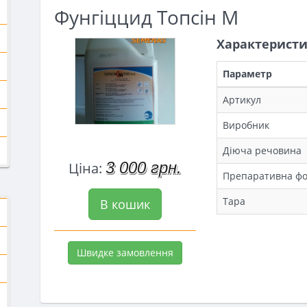
Фунгіццид Топсін М
Характерист
Параметр
Артикул
Виробник
Діюча речовина
3 000 грн.
Ціна:
Препаративна ф
Тара
В кошик
Швидке замовлення