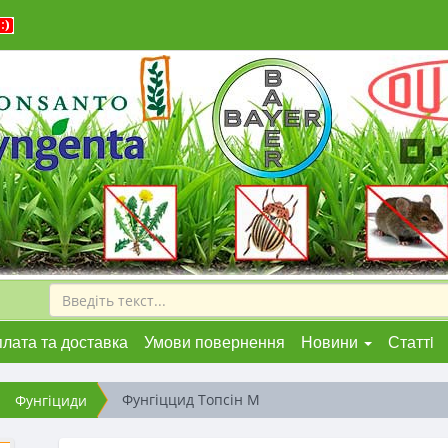
лата та доставка
Умови повернення
Новини
Статтi
Фунгіццид Топсін М
Фунгіциди