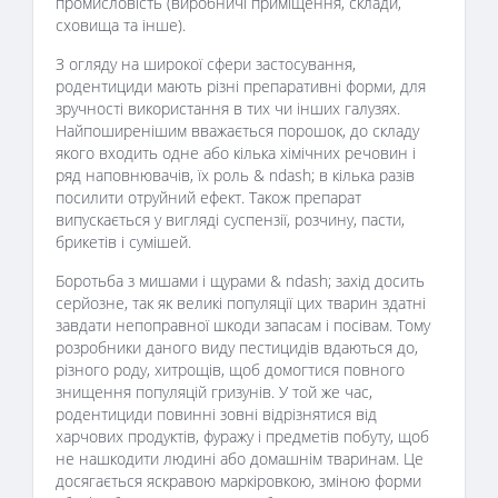
промисловість (виробничі приміщення, склади,
сховища та інше).
З огляду на широкої сфери застосування,
родентициди мають різні препаративні форми, для
зручності використання в тих чи інших галузях.
Найпоширенішим вважається порошок, до складу
якого входить одне або кілька хімічних речовин і
ряд наповнювачів, їх роль & ndash; в кілька разів
посилити отруйний ефект. Також препарат
випускається у вигляді суспензії, розчину, пасти,
брикетів і сумішей.
Боротьба з мишами і щурами & ndash; захід досить
серйозне, так як великі популяції цих тварин здатні
завдати непоправної шкоди запасам і посівам. Тому
розробники даного виду пестицидів вдаються до,
різного роду, хитрощів, щоб домогтися повного
знищення популяцій гризунів. У той же час,
родентициди повинні зовні відрізнятися від
харчових продуктів, фуражу і предметів побуту, щоб
не нашкодити людині або домашнім тваринам. Це
досягається яскравою маркіровкою, зміною форми