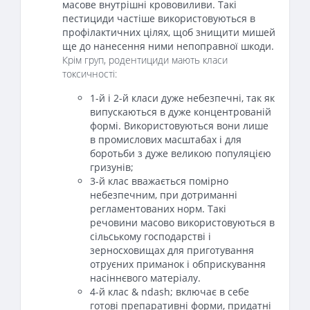
масове внутрішні крововиливи. Такі
пестициди частіше використовуються в
профілактичних цілях, щоб знищити мишей
ще до нанесення ними непоправної шкоди.
Крім груп, родентициди мають класи
токсичності:
1-й і 2-й класи дуже небезпечні, так як
випускаються в дуже концентрованій
формі. Використовуються вони лише
в промислових масштабах і для
боротьби з дуже великою популяцією
гризунів;
3-й клас вважається помірно
небезпечним, при дотриманні
регламентованих норм. Такі
речовини масово використовуються в
сільському господарстві і
зерносховищах для приготування
отруєних приманок і обприскування
насіннєвого матеріалу.
4-й клас & ndash; включає в себе
готові препаративні форми, придатні