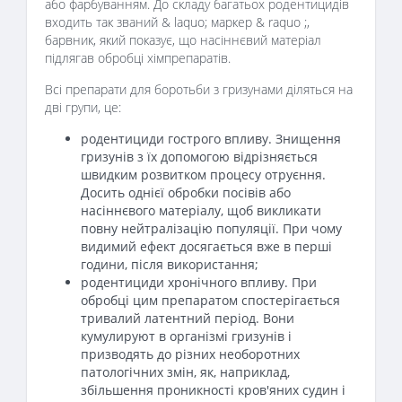
або фарбуванням. До складу багатьох родентицидів
входить так званий & laquo; маркер & raquo ;,
барвник, який показує, що насіннєвий матеріал
підлягав обробці хімпрепаратів.
Всі препарати для боротьби з гризунами діляться на
дві групи, це:
родентициди гострого впливу. Знищення
гризунів з їх допомогою відрізняється
швидким розвитком процесу отруєння.
Досить однієї обробки посівів або
насіннєвого матеріалу, щоб викликати
повну нейтралізацію популяції. При чому
видимий ефект досягається вже в перші
години, після використання;
родентициди хронічного впливу. При
обробці цим препаратом спостерігається
тривалий латентний період. Вони
кумулируют в організмі гризунів і
призводять до різних необоротних
патологічних змін, як, наприклад,
збільшення проникності кров'яних судин і