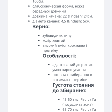
100см.
слабоконіческая форма, ніжка
середньої довжини
довжина качана: 22 & ndash; 24см.
діаметр качана: 4,5 & ndash; 5см.
Зерно:
зубовидних типу
колір жовтий
високий вміст крохмалю і
протеїну
Особливості:
адаптований до різних
умов вирощування
посів та прибирання в
оптимальні терміни
Густота стояння
до збирання:
45-50 тис. Раст. / Га
(посушлива зона)
65-70 тис. Раст. / Га