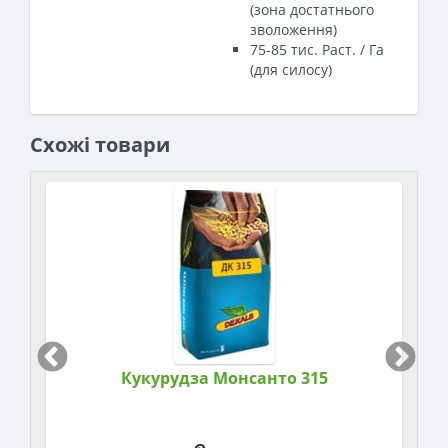
(зона достатнього
зволоження)
75-85 тис. Раст. / Га
(для силосу)
Схожі товари
Кукурудза Монсанто 315