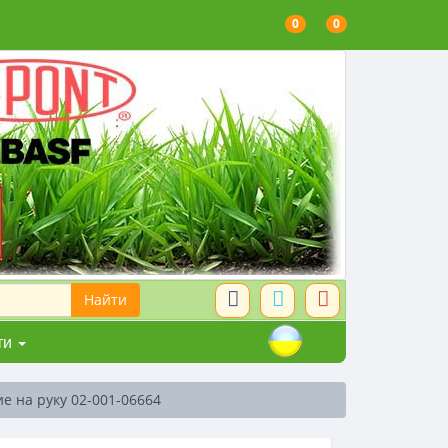
0
0
ти
е на руку 02-001-06664