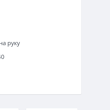
на руку
40