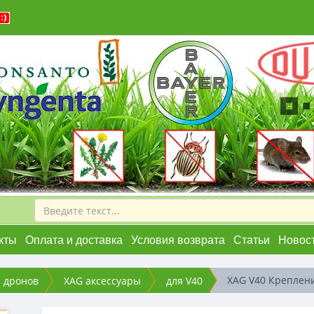
кты
Оплата и доставка
Условия возврата
Статьи
Новос
XAG V40 Креплени
я дронов
XAG аксессуары
для V40