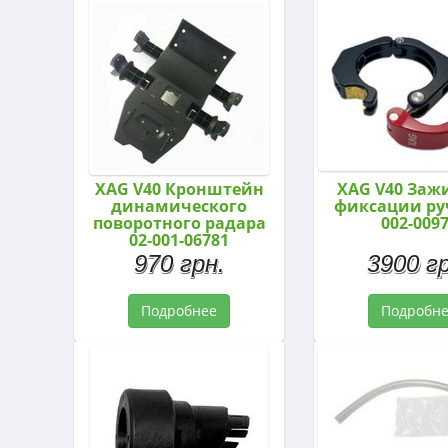
XAG V40 Кронштейн
XAG V40 Заж
динамического
фиксации руч
поворотного радара
002-009
02-001-06781
970 грн.
3900 гр
Подробнее
Подробн