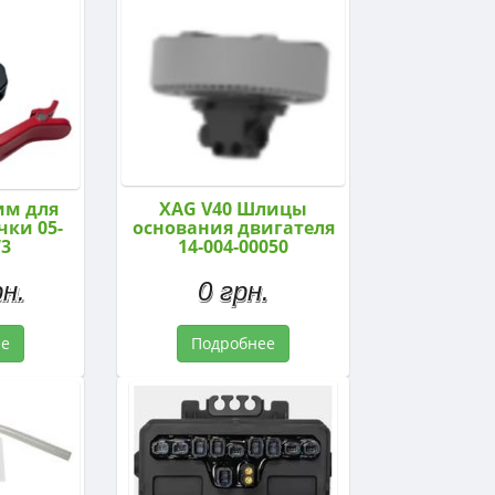
им для
XAG V40 Шлицы
ки 05-
основания двигателя
73
14-004-00050
н.
0 грн.
ее
Подробнее