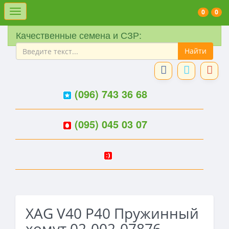
Меню
0
0
Качественные семена и СЗР:
(096) 743 36 68
(095) 045 03 07
XAG V40 P40 Пружинный
хомут 02-002-07876