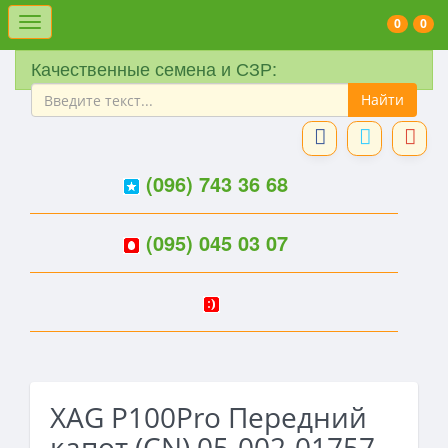
Меню
0
0
Качественные семена и СЗР:
(096) 743 36 68
(095) 045 03 07
XAG P100Pro Передний
капот (CN) 05-002-01757