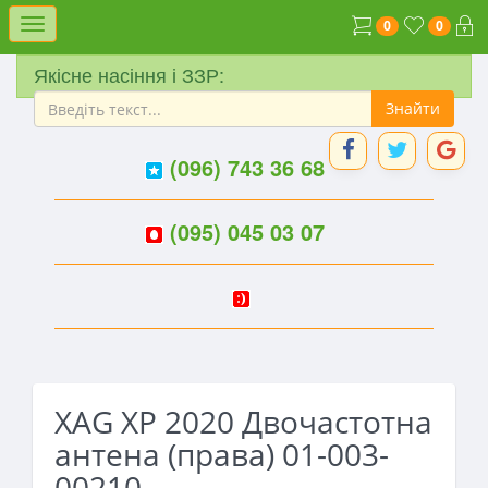
Меню
0
0
Якісне насіння і ЗЗР:
(096) 743 36 68
(095) 045 03 07
XAG XP 2020 Двочастотна
антена (права) 01-003-
00210