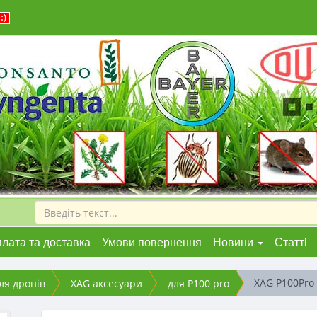
лата та доставка
Умови повернення
Новини
Статтi
XAG P100Pro
ля дронів
XAG аксесуари
для P100 pro