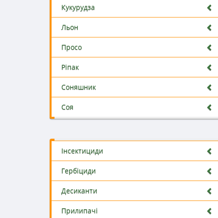
Кукурудза
Льон
Просо
Ріпак
Соняшник
Соя
Інсектициди
Гербіциди
Десиканти
Прилипачі