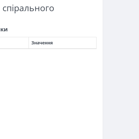
 спірального
ики
Значення