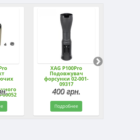
Pro
XAG P100Pro
XAG P
кт
Подовжувач
Цент
уючих
форсунки 02-001-
ущіл
09317
кабельног
ичного
001-
рн.
400 грн.
10 
6-00052
ее
Подробнее
Подр