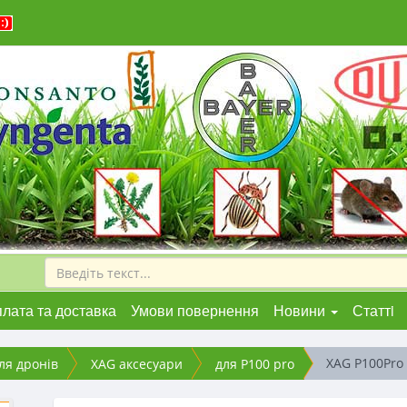
лата та доставка
Умови повернення
Новини
Статтi
XAG P100Pro
ля дронів
XAG аксесуари
для P100 pro