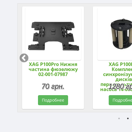
XAG P100Pro Нижня
XAG P100
лера
частина фюзелюжу
Компле
02-001-07987
синхроніз
дисків
перистальт
70 грн.
1280 г
насоса 14-00
Подробнее
Подробн