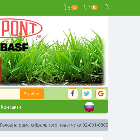
0
0
Контакти
 Головна рама спірального податчика 02-001-08052