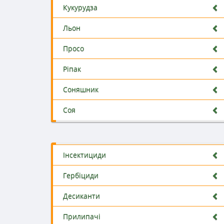
Кукурудза
Льон
Просо
Ріпак
Соняшник
Соя
Інсектициди
Гербіциди
Десиканти
Прилипачі