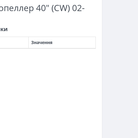
пеллер 40" (CW) 02-
ики
Значення