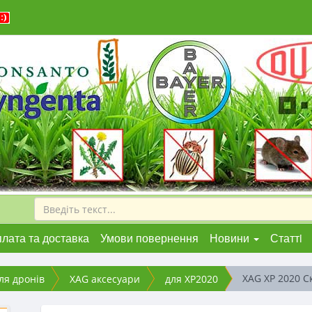
лата та доставка
Умови повернення
Новини
Статтi
XAG XP 2020 С
ля дронів
XAG аксесуари
для XP2020