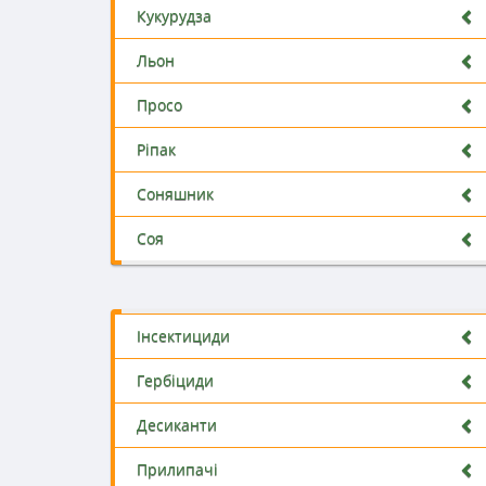
Кукурудза
Льон
Просо
Ріпак
Соняшник
Соя
Інсектициди
Гербіциди
Десиканти
Прилипачі