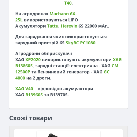
T40
.
На агродронах
Machaon 6X-
25L
використовуються LiPO
Акумулятори
Tattu
,
Herevin
6S 22000 мАг.,
Для заряджання яких використовується
зарядний пристрій 6S
SkyRC PC1080
.
Агродрони обприскувачі
XAG
XP2020
використовують акумулятори
XAG
B13860S
, зарядні станції: електрична - XAG
CM
12500P
та бензиновий генератор - XAG
GC
4000
на 2 дроти.
XAG V40
– відповідно акумулятори
XAG
B13960S
та B13970S.
Схожі товари