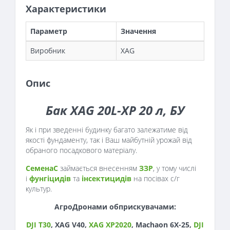
Характеристики
Параметр
Значення
Виробник
XAG
Опис
Бак XAG 20L-XP 20 л, БУ
Як і при зведенні будинку багато залежатиме від
якості фундаменту, так і Ваш майбутній урожай від
обраного посадкового матеріалу.
СеменаС
займається внесенням
ЗЗР
, у тому числі
і
фунгіцидів
та
інсектицидів
на посівах с/г
культур.
АгроДронами обприскувачами:
DJI T30
, XAG V40,
XAG XP2020
, Machaon 6X-25,
DJI