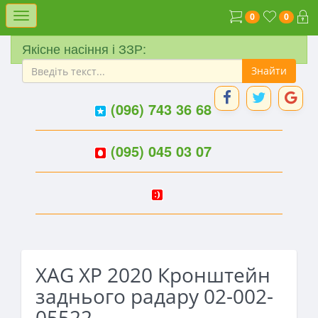
Меню
0
0
Якісне насіння і ЗЗР:
(096) 743 36 68
(095) 045 03 07
XAG XP 2020 Кронштейн
заднього радару 02-002-
05522